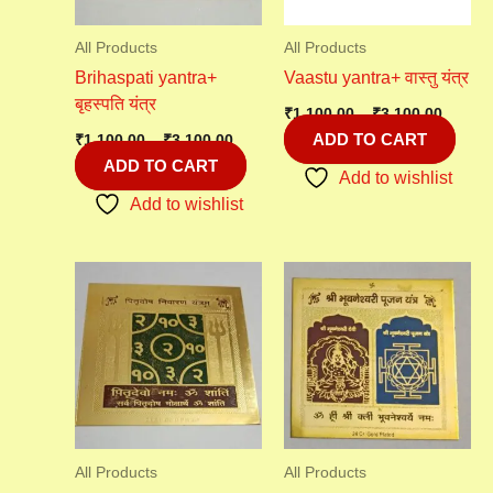
All Products
All Products
Brihaspati yantra+
Vaastu yantra+ वास्तु यंत्र
बृहस्पति यंत्र
₹
1,100.00
–
₹
3,100.00
ADD TO CART
₹
1,100.00
–
₹
3,100.00
ADD TO CART
Add to wishlist
Add to wishlist
Price
range:
₹2,100.00
through
₹3,100.00
All Products
All Products