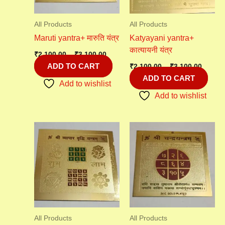
All Products
All Products
Maruti yantra+ मारुति यंत्र
Katyayani yantra+
कात्यायनी यंत्र
₹
2,100.00
–
₹
3,100.00
ADD TO CART
₹
2,100.00
–
₹
3,100.00
ADD TO CART
Add to wishlist
Add to wishlist
Price
Price
range:
range:
₹1,100.00
₹1,100
through
throu
₹3,100.00
₹3,100
All Products
All Products