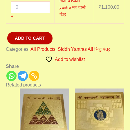
Maha Kaali
₹
1,100.00
yantra महा काली
यंत्र
+
ADD TO CART
Categories:
All Products
,
Siddh Yantras All सिद्ध यंत्र
Add to wishlist
Share
Related products
Price
Price
range:
range:
₹2,100.00
₹2,100
through
throu
₹3,100.00
₹3,100