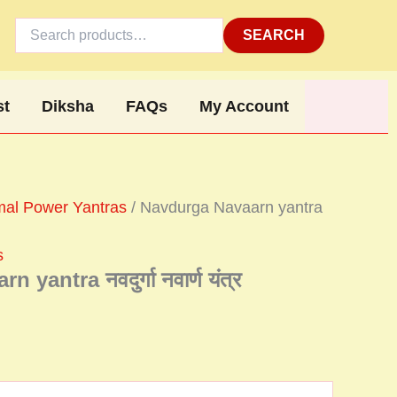
Search
for:
SEARCH
st
Diksha
FAQs
My Account
al Power Yantras
/ Navdurga Navaarn yantra
s
yantra नवदुर्गा नवार्ण यंत्र