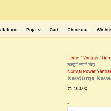
Navdurga
Navaarn
yantra
नवदुर्गा
नवार्ण
यंत्र
ltations
Puja
Cart
Checkout
Wishli
quantity
Home
/
Yantras
/
Norm
नवदुर्गा नवार्ण यंत्र
Normal Power Yantra
Navdurga Navaarn 
₹
1,100.00
-